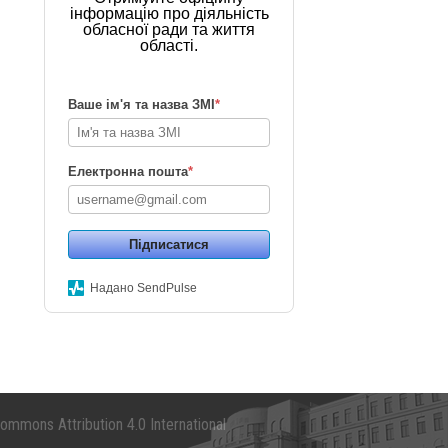
інформацію про діяльність
обласної ради та життя
області.
Ваше ім'я та назва ЗМІ
*
Електронна пошта
*
Підписатися
Надано SendPulse
mmons Attribution 4.0 International