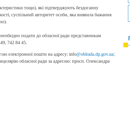
актеристики тощо), які підтверджують бездоганну
якості, суспільний авторитет особи, яка виявила бажання
но).
 необхідно подати до обласної ради представникам
9, 742 84 45.
ою електронної пошти на адресу: info
@oblrada.dp.gov.ua
;
анцелярію обласної ради за адресою: просп. Олександра