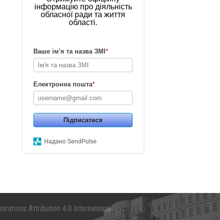
інформацію про діяльність
обласної ради та життя
області.
Ваше ім'я та назва ЗМІ
*
Електронна пошта
*
Підписатися
Надано SendPulse
mmons Attribution 4.0 International