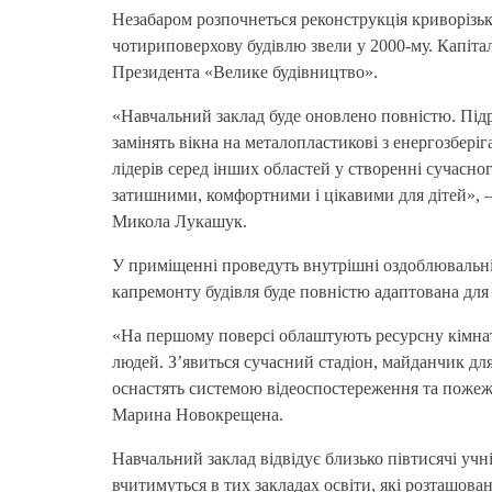
Незабаром розпочнеться реконструкція криворізьк
чотириповерхову будівлю звели у 2000-му. Капіт
Президента «Велике будівництво».
«Навчальний заклад буде оновлено повністю. Під
замінять вікна на металопластикові з енергозбер
лідерів серед інших областей у створенні сучасно
затишними, комфортними і цікавими для дітей», –
Микола Лукашук.
У приміщенні проведуть внутрішні оздоблювальні 
капремонту будівля буде повністю адаптована дл
«На першому поверсі облаштують ресурсну кімнату
людей. З’явиться сучасний стадіон, майданчик для
оснастять системою відеоспостереження та пожежо
Марина Новокрещена.
Навчальний заклад відвідує близько півтисячі учн
вчитимуться в тих закладах освіти, які розташован