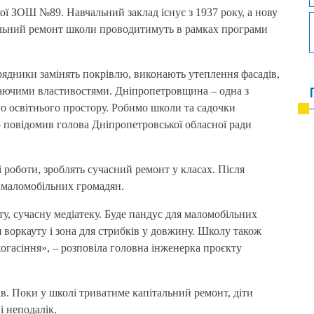
ої ЗОШ №89. Навчальний заклад існує з 1937 року, а нову
альний ремонт школи проводитимуть в рамках програми
рядники замінять покрівлю, виконають утеплення фасадів,
ігаючими властивостями. Дніпропетровщина – одна з
го освітнього простору. Робимо школи та садочки
 повідомив голова Дніпропетровської обласної ради
роботи, зроблять сучасний ремонт у класах. Після
я маломобільних громадян.
, сучасну медіатеку. Буде пандус для маломобільних
 воркауту і зона для стрибків у довжину. Школу також
гасіння», – розповіла головна інженерка проєкту
ів. Поки у школі триватиме капітальний ремонт, діти
і неподалік.