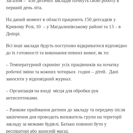
Загалом –
438 дитячих закладів почнуть свою роботу в
перший день літа.
На даний момент в області працюють 150 дитсадків у
Кривому Розі, 10
– у Магдалинівському районі та 13 – в
Дніпрі.
Всі інші заклади будуть поступово відкриватися відповідно
до їх готовності та виконання певних вимог, як то:
– Температурний скринінг усіх працівників на початку
робочої зміни та кожних чотирьох
годин – дітей.
Дані
заносити у відповідний журнал.
– Організація на вході
місця для обробки рук
антисептиками.
– Ранкове приймання дитини до закладу та передачу після
закінчення дня проводить вихователь групи на території
закладу за межами будівлі. Батьки повинні бути у
респіраторі або захисній масці.