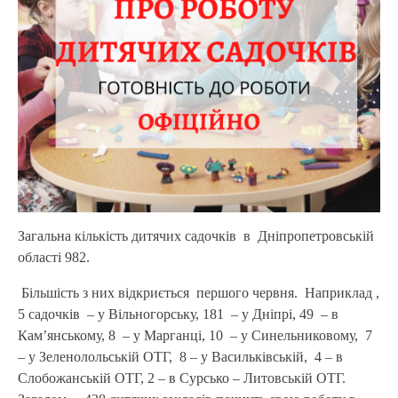
Загальна кількість дитячих садочків в Дніпропетровській
області 982.
Більшість з них відкриється
першого червня.
Наприклад ,
5 садочків
– у Вільногорську, 181
– у Дніпрі, 49
– в
Кам’янському, 8
– у Марганці, 10
– у Синельниковому,
7
– у Зеленолольській ОТГ,
8 – у Васильківській,
4 – в
Слобожанській ОТГ, 2 – в Сурсько – Литовській ОТГ.