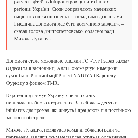
рятують дітей з Дніпропетровщини та інших
регіонів України. Сюди доправляють маленьких
пацієнтів після поранень і зі складними діагнозами.
І медична допомога має бути доступною завжди», –
сказав голова Дніпропетровської обласної ради
Микола Лукашук.
Допомога стала можливою завдяки ГО «Тут і зараз разом»
(Одеса) та її засновниці Аллі Пономарчук, німецькій
гуманітарній організації Project NADIYA і Карстену
Фуркену з фондом TMR.
Карстен підтримує Україну з перших днів
повномасштабного вторгнення. За цей час – десятки
ініціатив для громад, які живуть і працюють під постійною
загрозою обстрілів.
Микола Лукашук подякував команді обласної ради та
партнерам, завдяки яким медзаклад отримав обладнання.