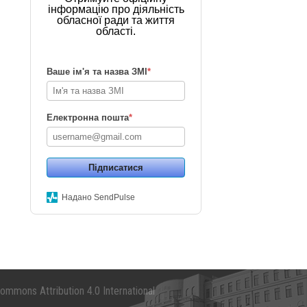
інформацію про діяльність
обласної ради та життя
області.
Ваше ім'я та назва ЗМІ
*
Електронна пошта
*
Підписатися
Надано SendPulse
mmons Attribution 4.0 International