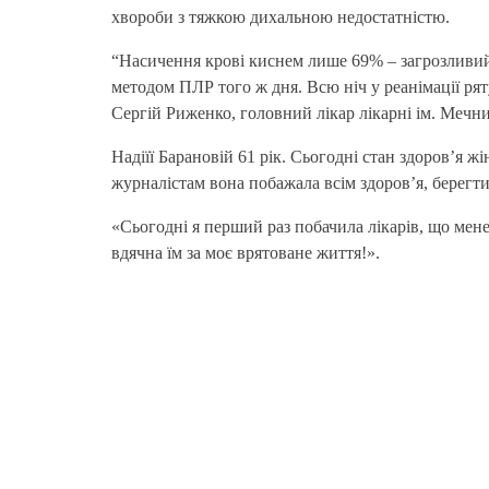
хвороби з тяжкою дихальною недостатністю.
“Насичення крові киснем лише 69% – загрозливий 
методом ПЛР того ж дня. Всю ніч у реанімації ряту
Сергій Риженко, головний лікар лікарні ім. Мечни
Надіїї Барановій 61 рік. Сьогодні стан здоров’я ж
журналістам вона побажала всім здоров’я, берегти
«Сьогодні я перший раз побачила лікарів, що мене 
вдячна їм за моє врятоване життя!».