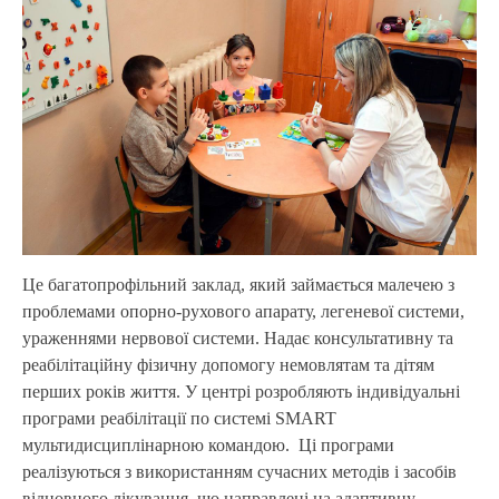
Це багатопрофільний заклад, який займається малечею з
проблемами опорно-рухового апарату, легеневої системи,
ураженнями нервової системи. Надає консультативну та
реабілітаційну фізичну допомогу немовлятам та дітям
перших років життя. У центрі розробляють індивідуальні
програми реабілітації по системі SMART
мультидисциплінарною командою. Ці програми
реалізуються з використанням сучасних методів і засобів
відновного лікування, що направлені на адаптивну