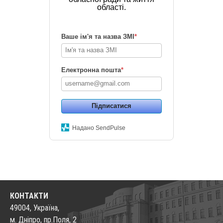
області.
Ваше ім'я та назва ЗМІ
*
Електронна пошта
*
Підписатися
Надано SendPulse
КОНТАКТИ
49004, Україна,
м. Дніпро, пр.Поля, 2