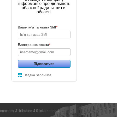
інформацію про діяльність
обласної ради та життя
області.
Ваше ім'я та назва ЗМІ
*
Електронна пошта
*
Підписатися
Надано SendPulse
mmons Attribution 4.0 International