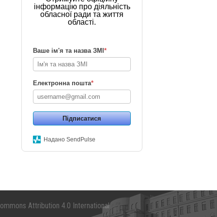
інформацію про діяльність
обласної ради та життя
області.
Ваше ім'я та назва ЗМІ
*
Електронна пошта
*
Підписатися
Надано SendPulse
mmons Attribution 4.0 International