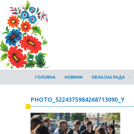
ГОЛОВНА
НОВИНИ
ОБЛАСНА РАДА
PHOTO_5224375984268713090_Y