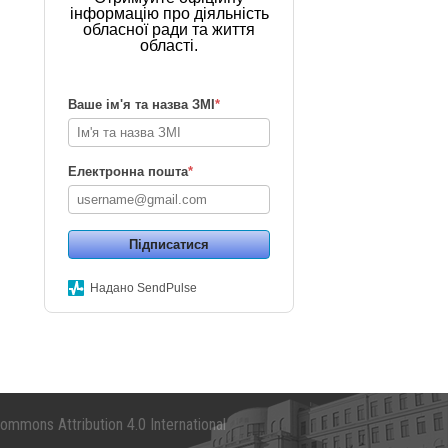
інформацію про діяльність
обласної ради та життя
області.
Ваше ім'я та назва ЗМІ
*
Електронна пошта
*
Підписатися
Надано SendPulse
mmons Attribution 4.0 International