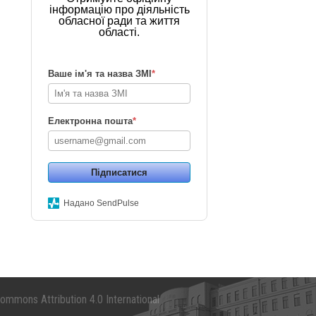
інформацію про діяльність
обласної ради та життя
області.
Ваше ім'я та назва ЗМІ
*
Електронна пошта
*
Підписатися
Надано SendPulse
mmons Attribution 4.0 International