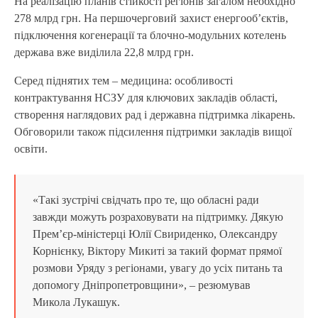
На реалізацію планів стійкості регіонів загалом необхідно
278 млрд грн. На першочерговий захист енергооб’єктів,
підключення когенерації та блочно-модульних котелень
держава вже виділила 22,8 млрд грн.
Серед піднятих тем – медицина: особливості
контрактування НСЗУ для ключових закладів області,
створення наглядових рад і державна підтримка лікарень.
Обговорили також підсилення підтримки закладів вищої
освіти.
«Такі зустрічі свідчать про те, що обласні ради
завжди можуть розраховувати на підтримку. Дякую
Прем’єр-міністерці Юлії Свириденко, Олександру
Корнієнку, Віктору Микиті за такий формат прямої
розмови Уряду з регіонами, увагу до усіх питань та
допомогу Дніпропетровщини», – резюмував
Микола Лукашук.