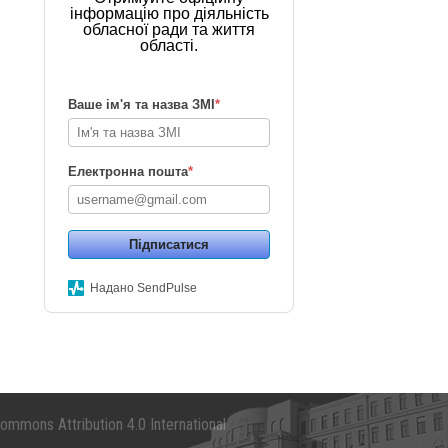
інформацію про діяльність
обласної ради та життя
області.
Ваше ім'я та назва ЗМІ
*
Електронна пошта
*
Підписатися
Надано SendPulse
mmons Attribution 4.0 International