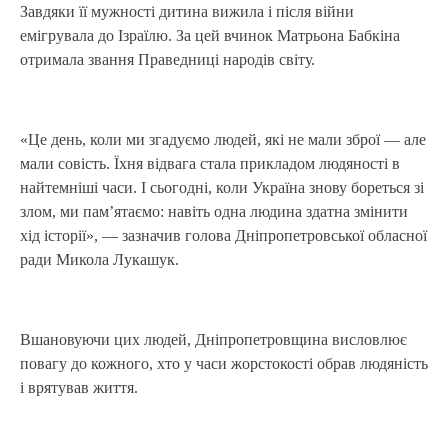
Завдяки її мужності дитина вижила і після війни
емігрувала до Ізраїлю. За цей вчинок Матрьона Бабкіна
отримала звання Праведниці народів світу.
«Це день, коли ми згадуємо людей, які не мали зброї — але
мали совість. Їхня відвага стала прикладом людяності в
найтемніші часи. І сьогодні, коли Україна знову бореться зі
злом, ми пам’ятаємо: навіть одна людина здатна змінити
хід історії», — зазначив голова Дніпропетровської обласної
ради Микола Лукашук.
Вшановуючи цих людей, Дніпропетровщина висловлює
повагу до кожного, хто у часи жорстокості обрав людяність
і врятував життя.