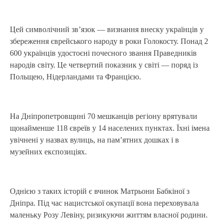
Цей символічний зв’язок — визнання внеску українців у
збереження єврейського народу в роки Голокосту. Понад 2
600 українців удостоєні почесного звання Праведників
народів світу. Це четвертий показник у світі — поряд із
Польщею, Нідерландами та Францією.
На Дніпропетровщині 70 мешканців регіону врятували
щонайменше 118 євреїв у 14 населених пунктах. Їхні імена
увічнені у назвах вулиць, на пам’ятних дошках і в
музейних експозиціях.
Однією з таких історій є вчинок Матрьони Бабкіної з
Дніпра. Під час нацистської окупації вона переховувала
маленьку Розу Левіну, ризикуючи життям власної родини.