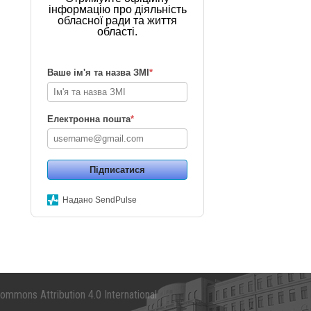
інформацію про діяльність
обласної ради та життя
області.
Ваше ім'я та назва ЗМІ
*
Електронна пошта
*
Підписатися
Надано SendPulse
mmons Attribution 4.0 International