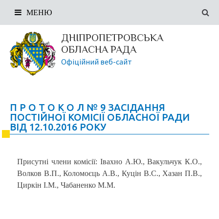
МЕНЮ
ДНІПРОПЕТРОВСЬКА
ОБЛАСНА РАДА
Офіційний веб-сайт
П Р О Т О К О Л № 9 ЗАСІДАННЯ
ПОСТІЙНОЇ КОМІСІЇ ОБЛАСНОЇ РАДИ
ВІД 12.10.2016 РОКУ
Присутні члени комісії: Івахно А.Ю., Вакульчук К.О.,
Волков В.П., Коломоєць А.В., Куцін В.С., Хазан П.В.,
Циркін І.М., Чабаненко М.М.