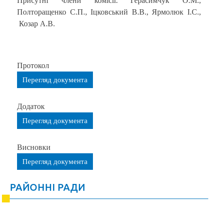
Присутні члени комісії: Герасимчук О.М.,
Полторащенко С.П., Іцковський В.В., Ярмолюк І.С.,
Козар А.В.
Протокол
Перегляд документа
Додаток
Перегляд документа
Висновки
Перегляд документа
РАЙОННІ РАДИ