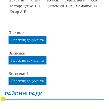
Присутні члени комісії: Герасимчук О.М.,
Полторащенко С.П., Іцковський В.В., Ярмолюк І.С.,
Козар А.В.
Протокол
Перегляд документа
Висновки
Перегляд документа
Висновки 1
Перегляд документа
РАЙОННІ РАДИ