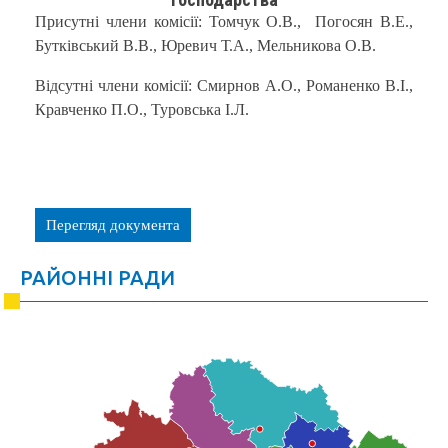
Присутні члени комісії: Томчук О.В., Погосян В.Е.,
Бутківський В.В., Юревич Т.А., Мельникова О.В.
Відсутні члени комісії: Смирнов А.О., Романенко В.І.,
Кравченко П.О., Туровська І.Л.
Перегляд документа
РАЙОННІ РАДИ