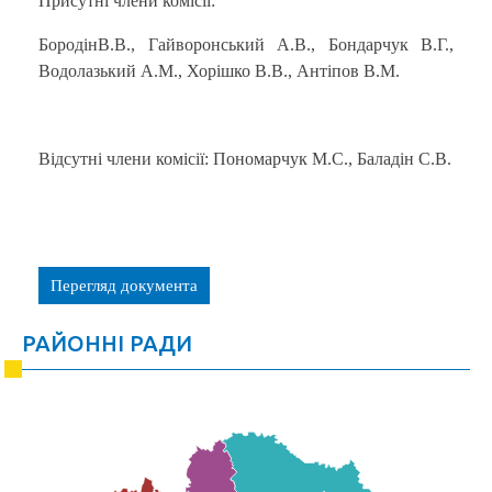
Присутні члени комісії:
БородінВ.В., Гайворонський А.В., Бондарчук В.Г.,
Водолазький А.М., Хорішко В.В., Антіпов В.М.
Відсутні члени комісії: Пономарчук М.С., Баладін С.В.
Перегляд документа
РАЙОННІ РАДИ