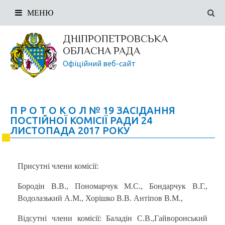
МЕНЮ
ДНІПРОПЕТРОВСЬКА
ОБЛАСНА РАДА
Офіційний веб-сайт
П Р О Т О К О Л № 19 ЗАСІДАННЯ
ПОСТІЙНОЇ КОМІСІЇ РАДИ 24
ЛИСТОПАДА 2017 РОКУ
Присутні члени комісії:
Бородін В.В., Пономарчук М.С., Бондарчук В.Г.,
Водолазький А.М., Хорішко В.В. Антіпов В.М.,
Відсутні члени комісії: Баладін С.В.,Гайворонський