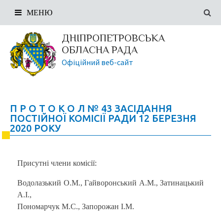
МЕНЮ
ДНІПРОПЕТРОВСЬКА
ОБЛАСНА РАДА
Офіційний веб-сайт
П Р О Т О К О Л № 43 ЗАСІДАННЯ
ПОСТІЙНОЇ КОМІСІЇ РАДИ 12 БЕРЕЗНЯ
2020 РОКУ
Присутні члени комісії:
Водолазький О.М., Гайворонський А.М., Затинацький
А.І.,
Пономарчук М.С., Запорожан І.М.