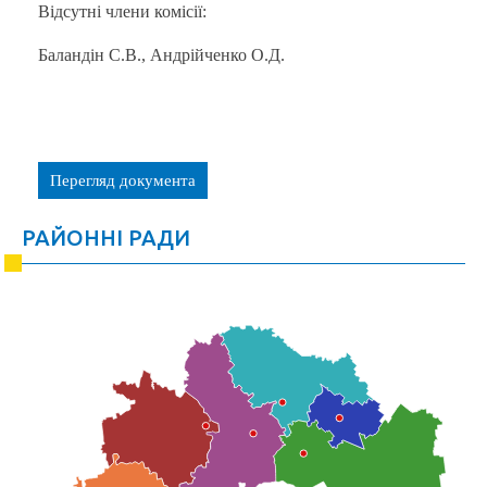
Відсутні члени комісії:
Баландін С.В., Андрійченко О.Д.
Перегляд документа
РАЙОННІ РАДИ