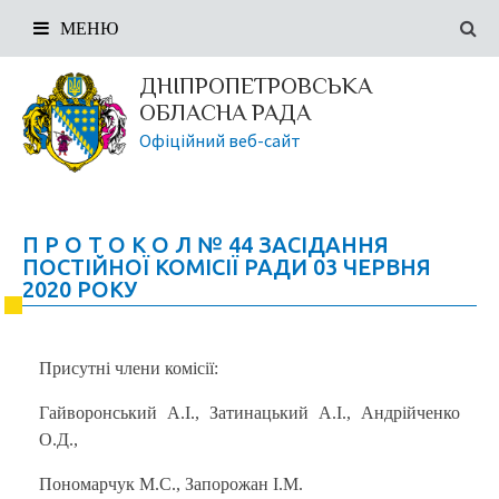
МЕНЮ
ДНІПРОПЕТРОВСЬКА
ОБЛАСНА РАДА
Офіційний веб-сайт
П Р О Т О К О Л № 44 ЗАСІДАННЯ
ПОСТІЙНОЇ КОМІСІЇ РАДИ 03 ЧЕРВНЯ
2020 РОКУ
Присутні члени комісії:
Гайворонський А.І., Затинацький А.І., Андрійченко
О.Д.,
Пономарчук М.С., Запорожан І.М.