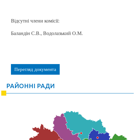
Відсутні члени комісії:
Баландін С.В., Водолазький О.М.
Перегляд документа
РАЙОННІ РАДИ