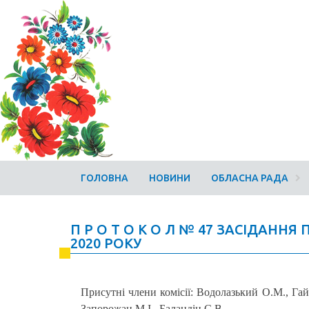
ГОЛОВНА
НОВИНИ
ОБЛАСНА РАДА
П Р О Т О К О Л № 47 ЗАСІДАННЯ
2020 РОКУ
Присутні члени комісії: Водолазький О.М., Га
Запорожан М.І., Баландін С.В.