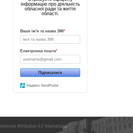
інформацію про діяльність
обласної ради та життя
області.
Ваше ім'я та назва ЗМІ
*
Електронна пошта
*
Підписатися
Надано SendPulse
mmons Attribution 4.0 International