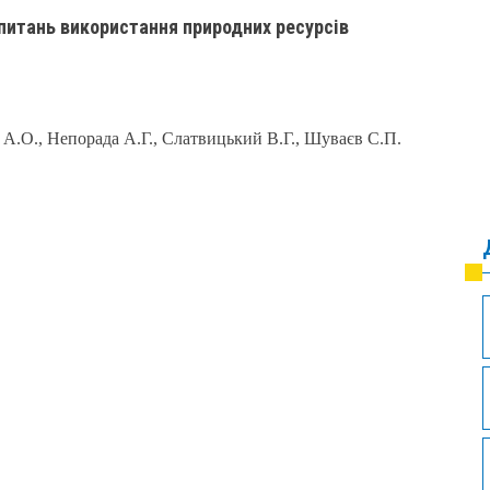
 питань використання природних ресурсів
в А.О., Непорада А.Г., Слатвицький В.Г., Шуваєв С.П.