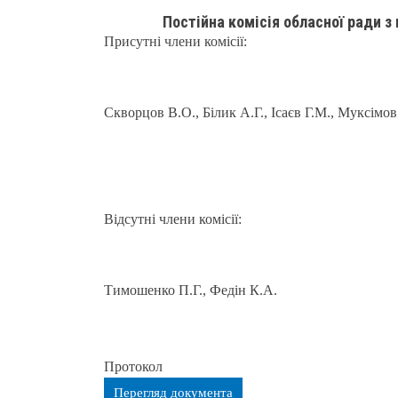
Постійна комісія обласної ради з
Присутні члени комісії:
Скворцов В.О., Білик А.Г., Ісаєв Г.М., Муксімо
Відсутні члени комісії:
Тимошенко П.Г., Федін К.А.
Протокол
Перегляд документа