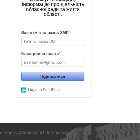
інформацію про діяльність
обласної ради та життя
області.
Ваше ім'я та назва ЗМІ
*
Електронна пошта
*
Підписатися
Надано SendPulse
mmons Attribution 4.0 International