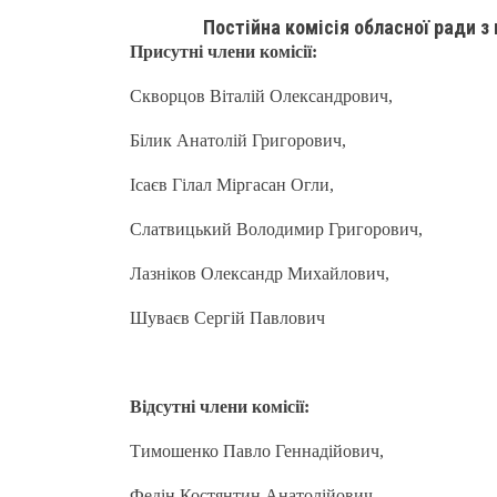
Постійна комісія обласної ради з
Присутні члени комісії:
Скворцов Віталій Олександрович,
Білик Анатолій Григорович,
Ісаєв Гілал Міргасан Огли,
Слатвицький Володимир Григорович,
Лазніков Олександр Михайлович,
Шуваєв Сергій Павлович
Відсутні члени комісії:
Тимошенко Павло Геннадійович,
Федін Костянтин Анатолійович,