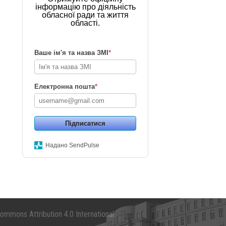
інформацію про діяльність
обласної ради та життя
області.
Ваше ім'я та назва ЗМІ
*
Електронна пошта
*
Підписатися
Надано SendPulse
mmons Attribution 4.0 International