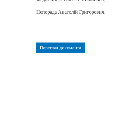
Непорада Анатолій Григорович.
Перегляд документа