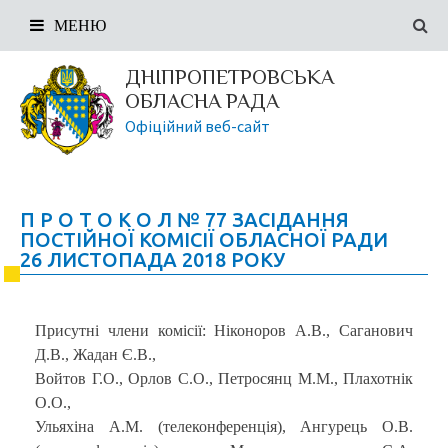
МЕНЮ
ДНІПРОПЕТРОВСЬКА
ОБЛАСНА РАДА
Офіційний веб-сайт
П Р О Т О К О Л № 77 ЗАСІДАННЯ
ПОСТІЙНОЇ КОМІСІЇ ОБЛАСНОЇ РАДИ
26 ЛИСТОПАДА 2018 РОКУ
Присутні члени комісії: Ніконоров А.В., Саганович
Д.В., Жадан Є.В.,
Войтов Г.О., Орлов С.О., Петросянц М.М., Плахотнік
О.О.,
Ульяхіна А.М. (телеконференція), Ангурець О.В.