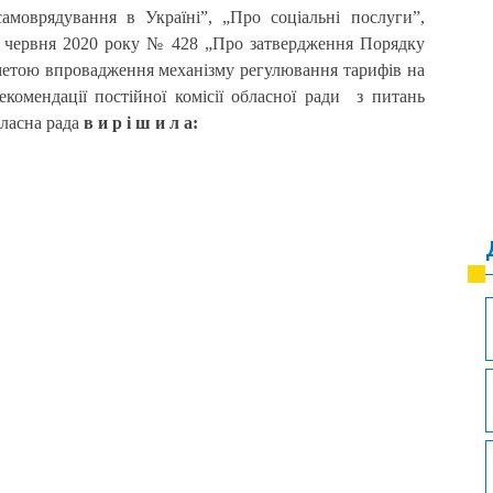
моврядування в Україні”, „Про соціальні послуги”,
01 червня 2020 року № 428 „Про затвердження Порядку
 метою впровадження механізму регулювання тарифів на
екомендації постійної комісії обласної ради з питань
бласна рада
в и р і ш и л а: