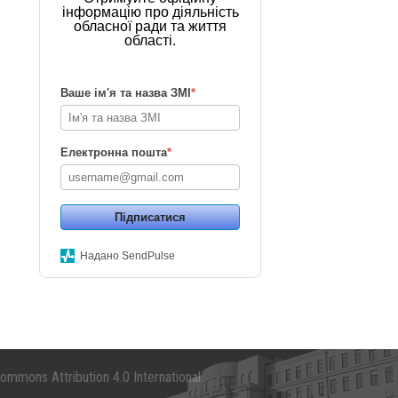
інформацію про діяльність
обласної ради та життя
області.
Ваше ім'я та назва ЗМІ
*
Електронна пошта
*
Підписатися
Надано SendPulse
mmons Attribution 4.0 International