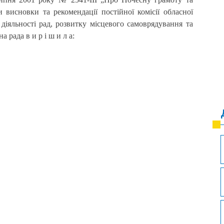
 висновки та рекомендації постійної комісії обласної
 діяльності рад, розвитку місцевого самоврядування та
 рада в и р і ш и л а: