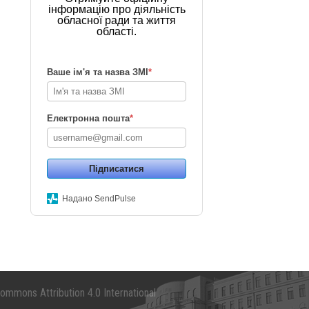
інформацію про діяльність
обласної ради та життя
області.
Ваше ім'я та назва ЗМІ
*
Електронна пошта
*
Підписатися
Надано SendPulse
mmons Attribution 4.0 International