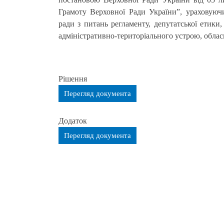
Грамоту Верховної Ради України”, ураховуючи
ради з питань регламенту, депутатської етики,
адміністративно-територіального устрою, обласна
Рішення
Перегляд документа
Додаток
Перегляд документа