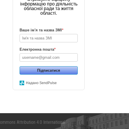
інформацію про діяльність
обласної ради та життя
області.
Ваше ім'я та назва ЗМІ
*
Електронна пошта
*
Підписатися
Надано SendPulse
mmons Attribution 4.0 International