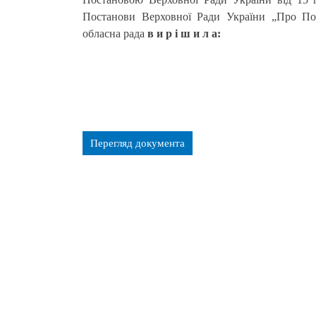
Постанови Верховної Ради України „Про Поч
обласна рада
в и р і ш и л а:
Перегляд документа