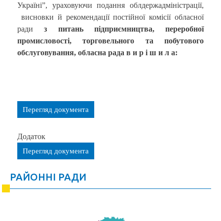
Україні”, ураховуючи подання облдержадміністрації,
висновки й рекомендації постійної комісії обласної
ради
з питань підприємництва, переробної
промисловості, торговельного та побутового
обслуговування, обласна рада
в и р і ш и л а:
Перегляд документа
Додаток
Перегляд документа
РАЙОННІ РАДИ