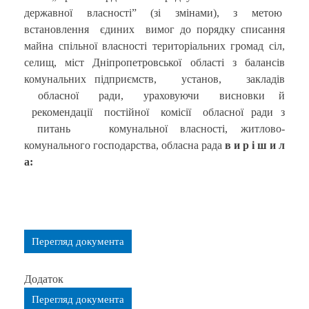
державної власності” (зі змінами), з метою
встановлення єдиних вимог до порядку списання
майна спільної власності територіальних громад сіл,
селищ, міст Дніпропетровської області з балансів
комунальних підприємств, установ, закладів
обласної ради, ураховуючи висновки й
рекомендації постійної комісії обласної ради з
питань комунальної власності, житлово-
комунального господарства, обласна рада
в и р і ш и л
а:
Перегляд документа
Додаток
Перегляд документа