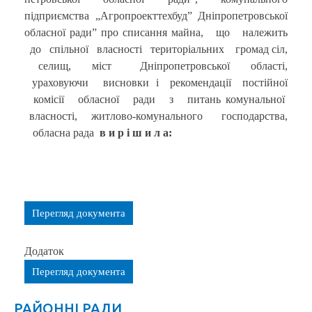
підприємства „Агропроекттехбуд” Дніпропетровської
обласної ради” про списання майна, що належить
до спільної власності територіальних громад сіл,
селищ, міст Дніпропетровської області,
ураховуючи висновки і рекомендації постійної
комісії обласної ради з питань комунальної
власності, житлово-комунального господарства,
обласна рада
в и р і ш и л а:
Перегляд документа
Додаток
Перегляд документа
РАЙОННІ РАДИ