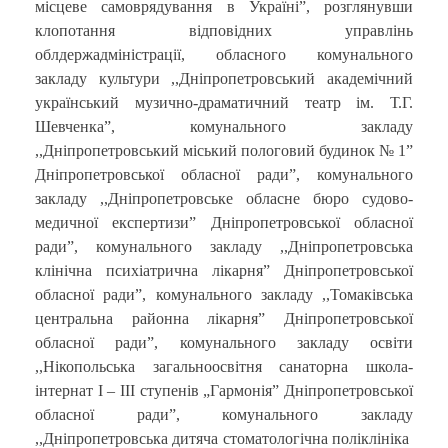
місцеве самоврядування в Україні”, розглянувши
клопотання відповідних управлінь
облдержадміністрації, обласного комунального
закладу культури ,,Дніпропетровський академічний
український музично-драматичний театр ім. Т.Г.
Шевченка”, комунального закладу
,,Дніпропетровський міський пологовий будинок № 1”
Дніпропетровської обласної ради”, комунального
закладу ,,Дніпропетровське обласне бюро судово-
медичної експертизи” Дніпропетровської обласної
ради”, комунального закладу ,,Дніпропетровська
клінічна психіатрична лікарня” Дніпропетровської
обласної ради”, комунального закладу ,,Томаківська
центральна районна лікарня” Дніпропетровської
обласної ради”, комунального закладу освіти
,,Нікопольська загальноосвітня санаторна школа-
інтернат І – ІІІ ступенів „Гармонія” Дніпропетровської
обласної ради”, комунального закладу
,,Дніпропетровська дитяча стоматологічна поліклініка