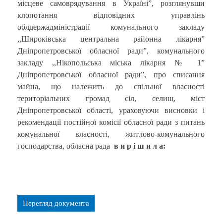
місцеве самоврядування в Україні”, розглянувши
клопотання відповідних управлінь
облдержадміністрації комунального закладу
,,Широківська центральна районна лікарня”
Дніпропетровської обласної ради”, комунального
закладу ,,Нікопольська міська лікарня № 1”
Дніпропетровської обласної ради”, про списання
майна, що належить до спільної власності
територіальних громад сіл, селищ, міст
Дніпропетровської області, ураховуючи висновки і
рекомендації постійної комісії обласної ради з питань
комунальної власності, житлово-комунального
господарства, обласна рада
в и р і ш и л а:
Перегляд документа