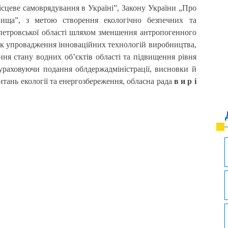
ісцеве самоврядування в Україні”, Закону України „Про
ища”, з метою створення екологічно безпечних та
петровської області шляхом зменшення антропогенного
ок упровадження інноваційних технологій виробництва,
ня стану водних об’єктів області та підвищення рівня
, ураховуючи подання облдержадміністрації, висновки й
питань екології та енергозбереження, обласна рада
в и р і