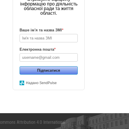
інформацію про діяльність
обласної ради та життя
області.
Ваше ім'я та назва ЗМІ
*
Електронна пошта
*
Підписатися
Надано SendPulse
mmons Attribution 4.0 International