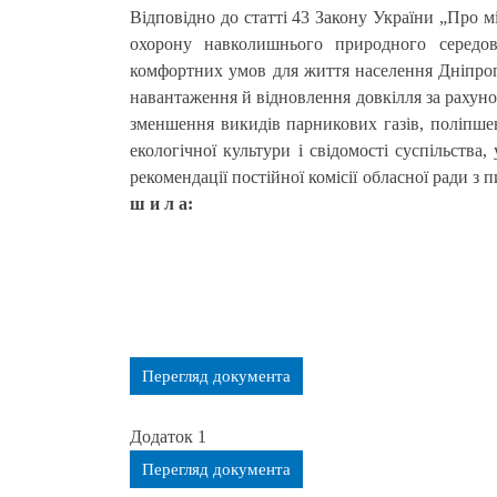
Відповідно до статті 43 Закону України „Про м
охорону навколишнього природного середов
комфортних умов для життя населення Дніпро
навантаження й відновлення довкілля за рахун
зменшення викидів парникових газів, поліпшен
екологічної культури і свідомості суспільства
рекомендації постійної комісії обласної ради з 
ш и л а:
Перегляд документа
Додаток 1
Перегляд документа