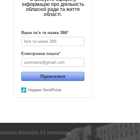
інформацію про діяльність
обласної ради та життя
області.
Ваше ім'я та назва ЗМІ
*
Електронна пошта
*
Підписатися
Надано SendPulse
mmons Attribution 4.0 International