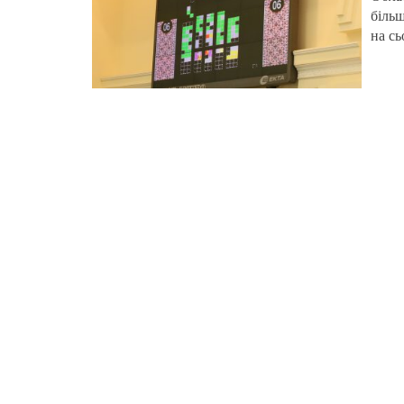
більш
на сь