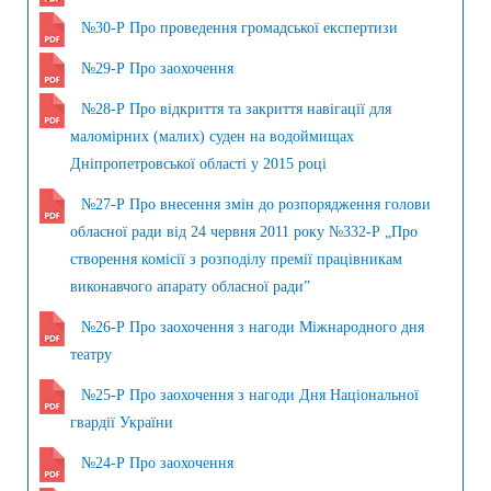
№30-Р Про проведення громадської експертизи
№29-Р Про заохочення
№28-Р Про відкриття та закриття навігації для
маломірних (малих) суден на водоймищах
Дніпропетровської області у 2015 році
№27-Р Про внесення змін до розпорядження голови
обласної ради від 24 червня 2011 року №332-Р „Про
створення комісії з розподілу премії працівникам
виконавчого апарату обласної ради”
№26-Р Про заохочення з нагоди Міжнародного дня
театру
№25-Р Про заохочення з нагоди Дня Національної
гвардії України
№24-Р Про заохочення