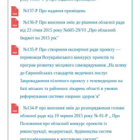
№137-Р Про надання приміщень
№136-Р Про внесення змін до рішення обласної ради
від 23 січня 2015 року №605-29/VI „Про обласний
бюджет на 2015 рік”
№135-Р Про створення експертної ради проекту —
переможця Всеукраїнського конкурсу проектів та
програм розвитку місцевого самоврядування „На шляху
до Європейських стандартів медичних послуг.
Запровадження пілотного проекту з телемедицини на
базі міських та районних лікарень області в умовах
реформування системи охорони здоров’я”
№134-Р про внесення змін до розпорядження голови
обласної ради від 19 червня 2015 року № 81-Р „ Про
Положення про обласний конкурс проектів із
реконструкції, модернізації, будівництва систем
теплозабезпечення в житловому секторі”