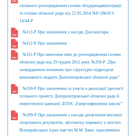
спільного розпорядження голови облдержадміністрації
та голови обласної ради від 22.05.2014 №Р-286/0/3-
14/44-Р
№113-Р Про заохочення з нагоди Дня шахтаря
№112-Р Про заохочення
№111-Р Про внесення змін до розпорядження голови
обласної ради від 29 грудня 2012 року №359-Р „Про
затвердження положень про структурні підрозділи
виконавчого апарату Дніпопетровської обласної ради”
№110-Р Про заохочення за участь в реалізації ідеології
спільного проекту Дніпропетровської обласної ради й
енергетичної кампанії ДТЕК „Енергоефективні школи”
№109-Р Про заохочення з нагоди досягнення високих
спортивних результатів, абсолютну перемогу у шостих
Всеукраїнських іграх пам’яті М.М. Баки, присвячених