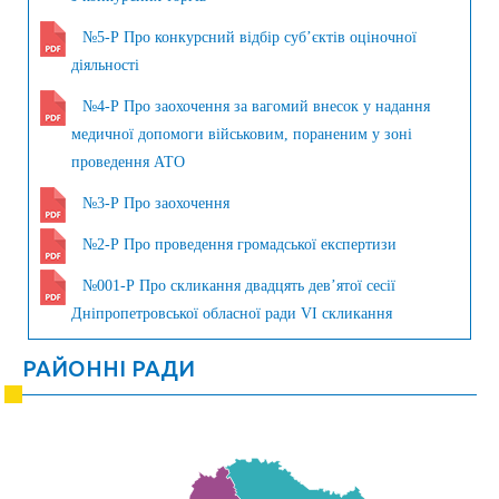
№5-Р Про конкурсний відбір суб’єктів оціночної
діяльності
№4-Р Про заохочення за вагомий внесок у надання
медичної допомоги військовим, пораненим у зоні
проведення АТО
№3-Р Про заохочення
№2-Р Про проведення громадської експертизи
№001-Р Про скликання двадцять дев’ятої сесії
Дніпропетровської обласної ради VI скликання
РАЙОННІ РАДИ