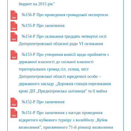
бюджет на 2015 рік”
№156-Р Про проведення громадської експертизи
№155-Р Про заохочення
№154-Р Про скликання тридцять четвертої сесії
Дніпропетровської обласної ради VI скликання
№153-Р Про утворення комісії щодо прийняття з
державної власності до спільної власності
територіальних громад сіл, селищ, міст
Дніпропетровської області юридичної особи –
державного закладу „Дорожня станція переливання
крові ДП „Придніпровська залізниця” та її майна
№152-Р Про заохочення
№151-Р Про заохочення з нагоди проведення
відкритого кубкового турніру з волейболу „Кубок
визволення”, присвяченого 71-й річниці визволення