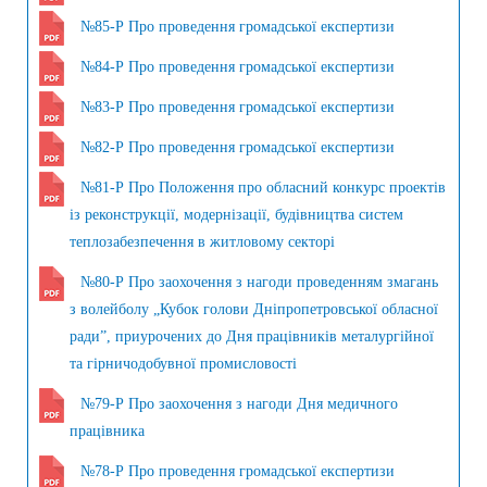
№85-Р Про проведення громадської експертизи
№84-Р Про проведення громадської експертизи
№83-Р Про проведення громадської експертизи
№82-Р Про проведення громадської експертизи
№81-Р Про Положення про обласний конкурс проектів
із реконструкції, модернізації, будівництва систем
теплозабезпечення в житловому секторі
№80-Р Про заохочення з нагоди проведенням змагань
з волейболу „Кубок голови Дніпропетровської обласної
ради”, приурочених до Дня працівників металургійної
та гірничодобувної промисловості
№79-Р Про заохочення з нагоди Дня медичного
працівника
№78-Р Про проведення громадської експертизи