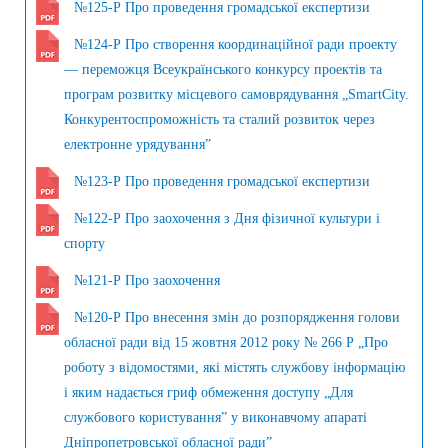
№125-Р Про проведення громадської експертизи
№124-Р Про створення координаційної ради проекту
— переможця Всеукраїнського конкурсу проектів та
програм розвитку місцевого самоврядування „SmartCity.
Конкурентоспроможність та сталий розвиток через
електронне урядування”
№123-Р Про проведення громадської експертизи
№122-Р Про заохочення з Дня фізичної культури і
спорту
№121-Р Про заохочення
№120-Р Про внесення змін до розпорядження голови
обласної ради від 15 жовтня 2012 року № 266 Р „Про
роботу з відомостями, які містять службову інформацію
і яким надається гриф обмеження доступу „Для
службового користування” у виконавчому апараті
Дніпропетровської обласної ради”