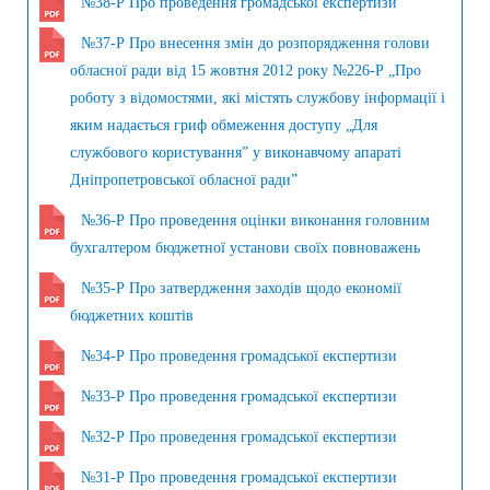
№38-Р Про проведення громадської експертизи
№37-Р Про внесення змін до розпорядження голови
обласної ради від 15 жовтня 2012 року №226-Р „Про
роботу з відомостями, які містять службову інформації і
яким надається гриф обмеження доступу „Для
службового користування” у виконавчому апараті
Дніпропетровської обласної ради”
№36-Р Про проведення оцінки виконання головним
бухгалтером бюджетної установи своїх повноважень
№35-Р Про затвердження заходів щодо економії
бюджетних коштів
№34-Р Про проведення громадської експертизи
№33-Р Про проведення громадської експертизи
№32-Р Про проведення громадської експертизи
№31-Р Про проведення громадської експертизи