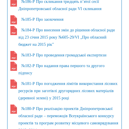
№186-Р Про скликання тридцять п’ятої сесії
Дніпропетровської обласної ради VI скликання
№185-Р Про заохочення
№184-Р Про внесення змін до рішення обласної ради
від 23 січня 2015 року №605-29/VI „Про обласний
бюджет на 2015 рік”
№183-Р Про проведення громадської експертизи
№182-Р Про надання права першого та другого
підпису
№181-Р Про погодження лімітів використання лісових
ресурсів при заготівлі другорядних лісових матеріалів
(деревної зелені) у 2015 році
№180-Р Про реалізацію проектів Дніпропетровської
обласної ради – переможців Всеукраїнського конкурсу
проектів та програм розвитку місцевого самоврядування