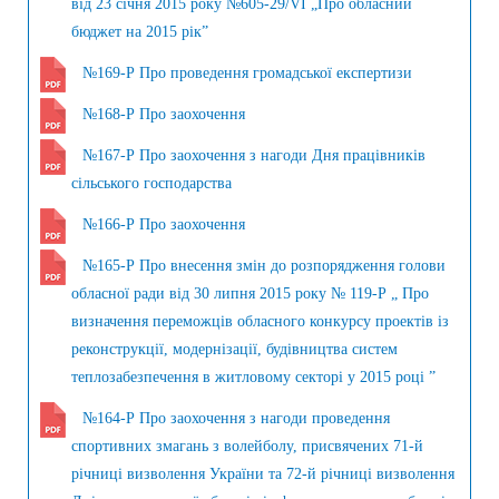
від 23 січня 2015 року №605-29/VI „Про обласний
бюджет на 2015 рік”
№169-Р Про проведення громадської експертизи
№168-Р Про заохочення
№167-Р Про заохочення з нагоди Дня працівників
сільського господарства
№166-Р Про заохочення
№165-Р Про внесення змін до розпорядження голови
обласної ради від 30 липня 2015 року № 119-Р „ Про
визначення переможців обласного конкурсу проектів із
реконструкції, модернізації, будівництва систем
теплозабезпечення в житловому секторі у 2015 році ”
№164-Р Про заохочення з нагоди проведення
спортивних змагань з волейболу, присвячених 71-й
річниці визволення України та 72-й річниці визволення