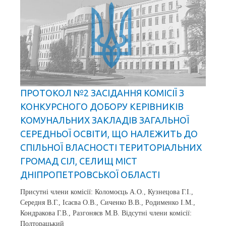
ПРОТОКОЛ №2 ЗАСІДАННЯ КОМІСІЇ З
КОНКУРСНОГО ДОБОРУ КЕРІВНИКІВ
КОМУНАЛЬНИХ ЗАКЛАДІВ ЗАГАЛЬНОЇ
СЕРЕДНЬОЇ ОСВІТИ, ЩО НАЛЕЖИТЬ ДО
СПІЛЬНОЇ ВЛАСНОСТІ ТЕРИТОРІАЛЬНИХ
ГРОМАД СІЛ, СЕЛИЩ МІСТ
ДНІПРОПЕТРОВСЬКОЇ ОБЛАСТІ
Присутні члени комісії: Коломоєць А.О., Кузнецова Г.І.,
Середня В.Г., Ісаєва О.В., Сиченко В.В., Родименко І.М.,
Кондракова Г.В., Разгоняєв М.В. Відсутні члени комісії:
Полторацький