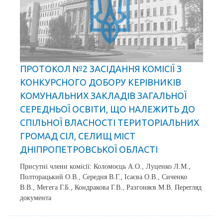
ПРОТОКОЛ №2 ЗАСІДАННЯ КОМІСІЇ З
КОНКУРСНОГО ДОБОРУ КЕРІВНИКІВ
КОМУНАЛЬНИХ ЗАКЛАДІВ ЗАГАЛЬНОЇ
СЕРЕДНЬОЇ ОСВІТИ, ЩО НАЛЕЖИТЬ ДО
СПІЛЬНОЇ ВЛАСНОСТІ ТЕРИТОРІАЛЬНИХ
ГРОМАД СІЛ, СЕЛИЩ МІСТ
ДНІПРОПЕТРОВСЬКОЇ ОБЛАСТІ
Присутні члени комісії: Коломоєць А.О., Луценко Л.М.,
Полторацький О.В., Середня В.Г., Ісаєва О.В., Сиченко
В.В., Мегега Г.Б., Кондракова Г.В., Разгоняєв М.В. Перегляд
документа