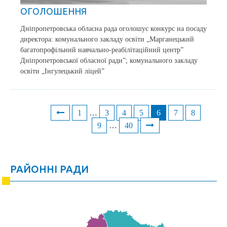
ОГОЛОШЕННЯ
Дніпропетровська обласна рада оголошує конкурс на посаду
директора: комунального закладу освіти „Марганецький
багатопрофільний навчально-реабілітаційний центр”
Дніпропетровської обласної ради”; комунального закладу
освіти „Інгулецький ліцей”
1
…
3
4
5
6
7
8
Posts
9
…
40
navigation
РАЙОННІ РАДИ