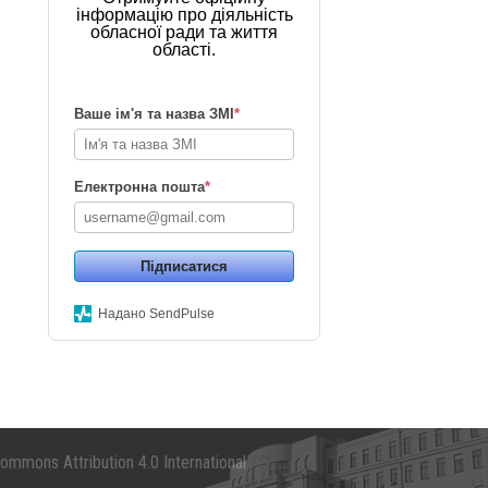
інформацію про діяльність
обласної ради та життя
області.
Ваше ім'я та назва ЗМІ
*
Електронна пошта
*
Підписатися
Надано SendPulse
mmons Attribution 4.0 International