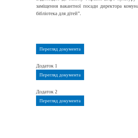
заміщення вакантної посади директора комун
бібліотека для дітей”.
Перегляд документа
Додаток 1
Перегляд документа
Додаток 2
Перегляд документа