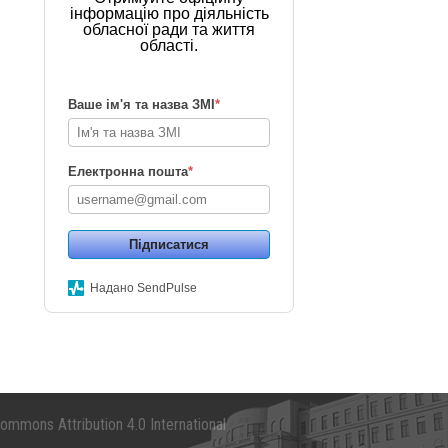
інформацію про діяльність
обласної ради та життя
області.
Ваше ім'я та назва ЗМІ
*
Електронна пошта
*
Підписатися
Надано SendPulse
mmons Attribution 4.0 International