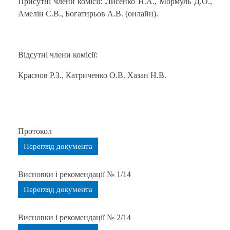
Присутні члени комісії: Лисенко Н.А., Мормуль Д.О.,
Амелін С.В., Богатирьов А.В. (онлайн).
Відсутні члени комісії:
Краснов Р.З., Катриченко О.В. Хазан Н.В.
Протокол
Перегляд документа
Висновки і рекомендації № 1/14
Перегляд документа
Висновки і рекомендації № 2/14