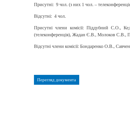
Присутні: 9 чол. (з них 1 чол. – телеконференці
Відсутні: 4 чол.
Присутні члени комісії: Піддубний С.О., Ке
(телеконференція), Жадан Є.В., Молоков С.В., 
Відсутні члени комісії: Бондаренко О.В., Савче
Перегляд документа