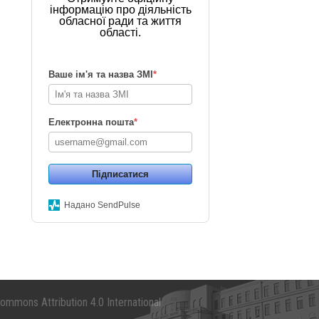
інформацію про діяльність
обласної ради та життя
області.
Ваше ім'я та назва ЗМІ
*
Електронна пошта
*
Підписатися
Надано SendPulse
mmons Attribution 4.0 International