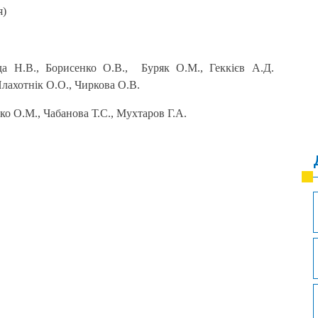
я)
да Н.В., Борисенко О.В., Буряк О.М., Геккієв А.Д.
Плахотнік О.О., Чиркова О.В.
нко О.М., Чабанова Т.С., Мухтаров Г.А.