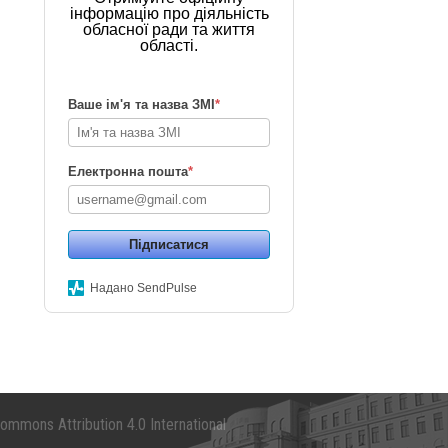
інформацію про діяльність
обласної ради та життя
області.
Ваше ім'я та назва ЗМІ
*
Електронна пошта
*
Підписатися
Надано SendPulse
mmons Attribution 4.0 International