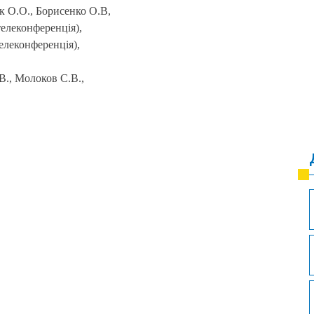
ік О.О., Борисенко О.В,
телеконференція),
телеконференція),
.В., Молоков С.В.,