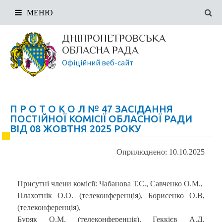
МЕНЮ
ДНІПРОПЕТРОВСЬКА
ОБЛАСНА РАДА
Офіційний веб-сайт
П Р О Т О К О Л № 47 ЗАСІДАННЯ
ПОСТІЙНОЇ КОМІСІЇ ОБЛАСНОЇ РАДИ
ВІД 08 ЖОВТНЯ 2025 РОКУ
Оприлюднено: 10.10.2025
Присутні члени комісії: Чабанова Т.С., Савченко О.М.,
Плахотнік О.О. (телеконференція), Борисенко О.В,
(телеконференція),
Буряк О.М. (телеконференція), Геккієв А.Д.