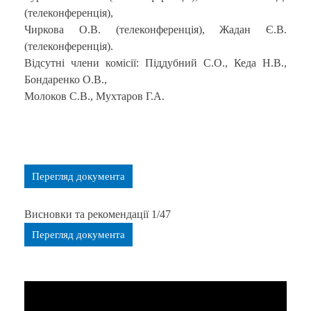
(телеконференція),
Чиркова О.В. (телеконференція), Жадан Є.В.
(телеконференція).
Відсутні члени комісії: Піддубний С.О., Кеда Н.В.,
Бондаренко О.В.,
Молоков С.В., Мухтаров Г.А.
Перегляд документа
Висновки та рекомендації 1/47
Перегляд документа