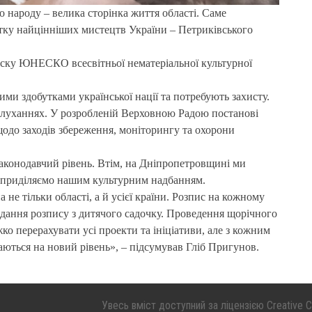
 народу – велика сторінка життя області. Саме
тку найцінніших мистецтв України – Петриківського
иску ЮНЕСКО всесвітньої нематеріальної культурної
ьними здобутками української нації та потребують захисту.
слуханнях. У розробленій Верховною Радою постанові
одо заходів збереження, моніторингу та охорони
законодавчий рівень. Втім, на Дніпропетровщині ми
гу приділяємо нашим культурним надбанням.
 не тільки області, а й усієї країни. Розпис на кожному
ладання розпису з дитячого садочку. Проведення щорічного
 перерахувати усі проекти та ініціативи, але з кожним
аються на новий рівень», – підсумував Гліб Пригунов.
Увесь вміст доступний за ліцензією Creative Co