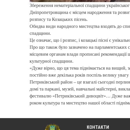
Збереження нематеріальної спадщини українського
Дніпропетровщина є місцем народження та розви
розпису та Козацьких пісень.
Обидва види народного мистецтва входять до сп
спадщини.
Це означає, що і розпис, і козацькі пісні є унікал
Про що також було зазначено на парламентських 
місцевим органам влади прописані рекомендації щ
культурної спадщини.
«Дуже вірно, що ця тема піднімається на вищий, 
постійно вже декілька років поспіль велику ува
Петриківський район – це взагалі сьогодні перлина
домі та паркані, музей, навчальні майстерні, вик
фестивалю «Петриківський дивоцвіт»… Дуже важко
роком культура та мистецтво нашої області піднім
КОНТАКТИ