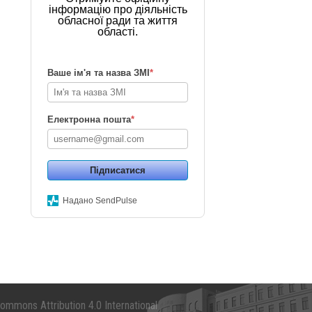
інформацію про діяльність
обласної ради та життя
області.
Ваше ім'я та назва ЗМІ
*
Електронна пошта
*
Підписатися
Надано SendPulse
mmons Attribution 4.0 International