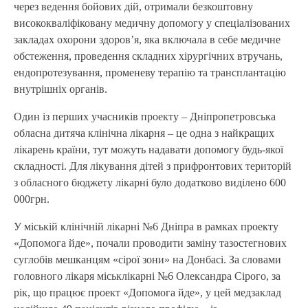
через ведення бойових дій, отримали безкоштовну
висококваліфіковану медичну допомогу у спеціалізованих
закладах охорони здоров’я, яка включала в себе медичне
обстеження, проведення складних хірургічних втручань,
ендопротезування, променеву терапію та трансплантацію
внутрішніх органів.
Один із перших учасників проекту – Дніпропетровська
обласна дитяча клінічна лікарня – це одна з найкращих
лікарень країни, тут можуть надавати допомогу будь-якої
складності. Для лікування дітей з прифронтових територій
з обласного бюджету лікарні було додатково виділено 600
000грн.
У міській клінічній лікарні №6 Дніпра в рамках проекту
«Допомога йде», почали проводити заміну тазостегнових
суглобів мешканцям «сірої зони» на Донбасі. За словами
головного лікаря міськлікарні №6 Олександра Сірого, за
рік, що працює проект «Допомога йде», у цей медзаклад