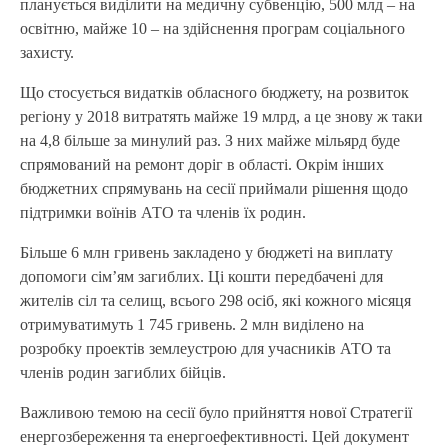
планується виділити на медичну субвенцію, 500 млд – на
освітню, майже 10 – на здійснення програм соціального
захисту.
Що стосується видатків обласного бюджету, на розвиток
регіону у 2018 витратять майже 19 млрд, а це знову ж таки
на 4,8 більше за минулий раз. З них майже мільярд буде
спрямований на ремонт доріг в області. Окрім інших
бюджетних спрямувань на сесії приймали рішення щодо
підтримки воїнів АТО та членів їх родин.
Більше 6 млн гривень закладено у бюджеті на виплату
допомоги сім’ям загиблих. Ці кошти передбачені для
жителів сіл та селищ, всього 298 осіб, які кожного місяця
отримуватимуть 1 745 гривень. 2 млн виділено на
розробку проектів землеустрою для учасників АТО та
членів родин загиблих бійців.
Важливою темою на сесії було прийняття нової Стратегії
енергозбереження та енергоефективності. Цей документ