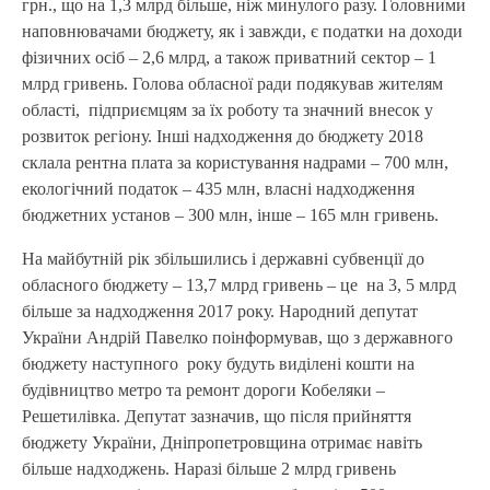
грн., що на 1,3 млрд більше, ніж минулого разу. Головними
наповнювачами бюджету, як і завжди, є податки на доходи
фізичних осіб – 2,6 млрд, а також приватний сектор – 1
млрд гривень. Голова обласної ради подякував жителям
області, підприємцям за їх роботу та значний внесок у
розвиток регіону. Інші надходження до бюджету 2018
склала рентна плата за користування надрами – 700 млн,
екологічний податок – 435 млн, власні надходження
бюджетних установ – 300 млн, інше – 165 млн гривень.
На майбутній рік збільшились і державні субвенції до
обласного бюджету – 13,7 млрд гривень – це на 3, 5 млрд
більше за надходження 2017 року. Народний депутат
України Андрій Павелко поінформував, що з державного
бюджету наступного року будуть виділені кошти на
будівництво метро та ремонт дороги Кобеляки –
Решетилівка. Депутат зазначив, що після прийняття
бюджету України, Дніпропетровщина отримає навіть
більше надходжень. Наразі більше 2 млрд гривень