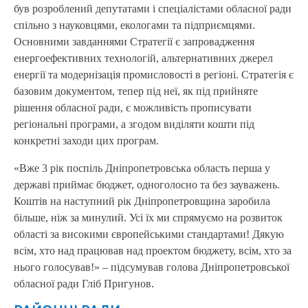
був розроблений депутатами і спеціалістами обласної ради
спільно з науковцями, екологами та підприємцями.
Основними завданнями Стратегії є запровадження
енергоефективних технологій, альтернативних джерел
енергії та модернізація промисловості в регіоні. Стратегія є
базовим документом, тепер під неї, як під прийняте
рішення обласної ради, є можливість прописувати
регіональні програми, а згодом виділяти кошти під
конкретні заходи цих програм.
«Вже 3 рік поспіль Дніпропетровська область перша у
державі приймає бюджет, одноголосно та без зауважень.
Коштів на наступний рік Дніпропетровщина заробила
більше, ніж за минулий. Усі їх ми спрямуємо на розвиток
області за високими європейськими стандартами! Дякую
всім, хто над працював над проектом бюджету, всім, хто за
нього голосував!» – підсумував голова Дніпропетровської
обласної ради Гліб Пригунов.