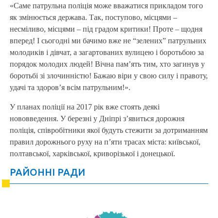
«Саме патрульна поліція може вважатися прикладом того
як змінюється держава. Так, поступово, місцями –
несміливо, місцями – під градом критики! Проте – щодня
вперед! І сьогодні ми бачимо вже не “зелених” патрульних
молодиків і дівчат, а загартованих вулицею і боротьбою за
порядок молодих людей! Вічна пам’ять тим, хто загинув у
боротьбі зі злочинністю! Бажаю віри у свою силу і правоту,
удачі та здоров’я всім патрульним!».
У планах поліції на 2017 рік вже стоять деякі
нововведення. У березні у Дніпрі з’явиться дорожня
поліція, співробітники якої будуть стежити за дотриманням
правил дорожнього руху на п’яти трасах міста: київської,
полтавської, харківської, криворізької і донецької.
РАЙОННІ РАДИ