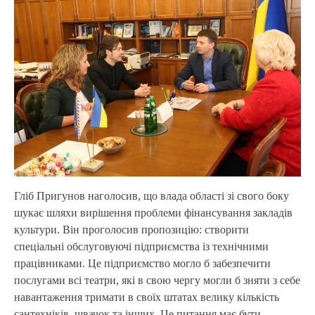
Гліб Пригунов наголосив, що влада області зі свого боку
шукає шляхи вирішення проблеми фінансування закладів
культури. Він проголосив пропозицію: створити
спеціальні обслуговуючі підприємства із технічними
працівниками. Це підприємство могло б забезпечити
послугами всі театри, які в свою чергу могли б зняти з себе
навантаження тримати в своїх штатах велику кількість
сантехніків, швачок та інших. Це питання має бути