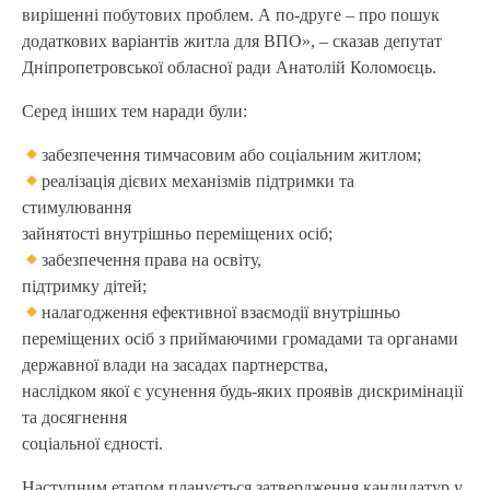
вирішенні побутових проблем
. А по-друге – про пошук
додаткових варіантів житла для ВПО», – сказав депутат
Дніпропетровської обласної ради Анатолій Коломоєць.
Серед інших тем наради були:
забезпечення тимчасовим або соціальним житлом;
реалізація дієвих механізмів підтримки та
стимулювання
зайнятості внутрішньо переміщених осіб;
забезпечення права на освіту,
підтримку дітей;
налагодження ефективної взаємодії внутрішньо
переміщених осіб з
приймаючими
громадами та органами
державної влади на засадах партнерства,
наслідком якої є усунення будь-яких проявів дискримінації
та досягнення
соціальної єдності.
Наступним етапом планується затвердження кандидатур у