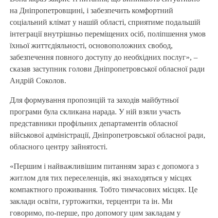
на
Дніпропетровщині
, і забезпечить комфортний
соціальний клімат у нашій області, сприятиме подальшій
інтеграції внутрішньо переміщених осіб, поліпшення умов
їхньої життєдіяльності, основоположних свобод,
забезпечення повного доступу до необхідних послуг», –
сказав заступник голови Дніпропетровської обласної ради
Андрій Соколов.
Для формування пропозицій та заходів майбутньої
програми була скликана нарада. У ній взяли участь
представники профільних департаментів обласної
військової адміністрації, Дніпропетровської обласної ради,
обласного центру зайнятості.
«Першим і найважливішим питанням зараз є допомога з
житлом для тих переселенців, які знаходяться у місцях
компактного проживання. Тобто
тимчасових місцях
. Це
заклади освіти, гуртожитки, терцентри та ін. Ми
говоримо, по-перше, про допомогу цим закладам у