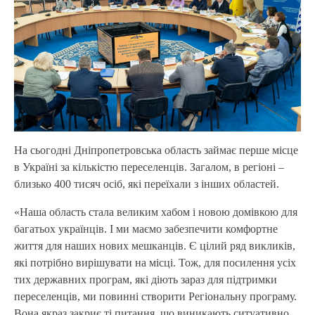
На сьогодні Дніпропетровська область займає перше місце
в Україні за кількістю переселенців. Загалом, в регіоні –
близько 400 тисяч осіб, які переїхали з інших областей.
«Наша область стала великим хабом і новою домівкою для
багатьох українців. І ми маємо забезпечити комфортне
життя для наших нових мешканців. Є цілий ряд викликів,
які потрібно вирішувати на місці. Тож, для посилення усіх
тих державних програм, які діють зараз для підтримки
переселенців, ми повинні створити Регіональну програму.
Вона якраз закриє ті питання, що виникають ситуативно